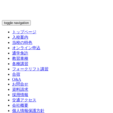
toggle navigation
トップページ
入校案内
当校の特色
オンライン申込
通学免許
教習車種
各種講習
フォークリフト講習
合宿
Q&A
お問合せ
資料請求
採用情報
交通アクセス
会社概要
個人情報保護方針