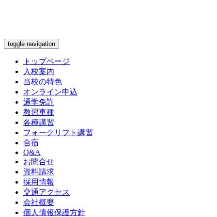
toggle navigation
トップページ
入校案内
当校の特色
オンライン申込
通学免許
教習車種
各種講習
フォークリフト講習
合宿
Q&A
お問合せ
資料請求
採用情報
交通アクセス
会社概要
個人情報保護方針